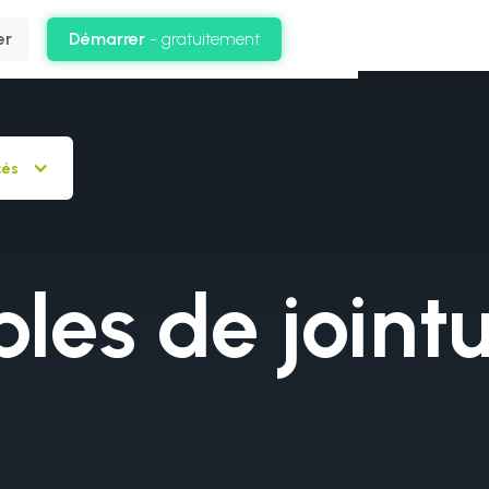
er
Démarrer
- gratuitement
cés
les de joint