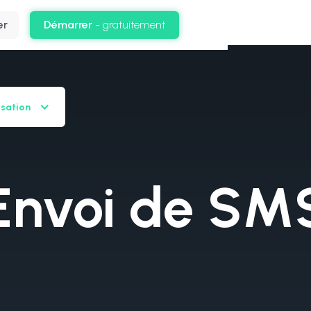
er
Démarrer
- gratuitement
rsation
Envoi de SM